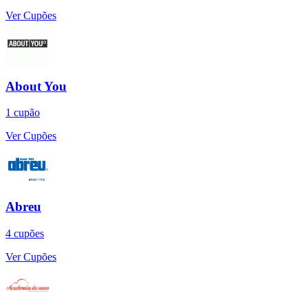
Ver Cupões
About You
1
cupão
Ver Cupões
Abreu
4
cupões
Ver Cupões