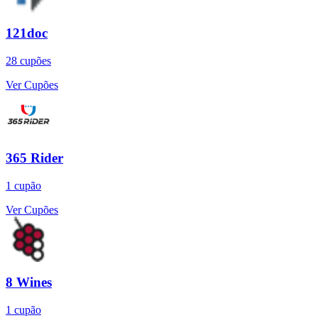
121doc
28
cupões
Ver Cupões
365 Rider
1
cupão
Ver Cupões
8 Wines
1
cupão