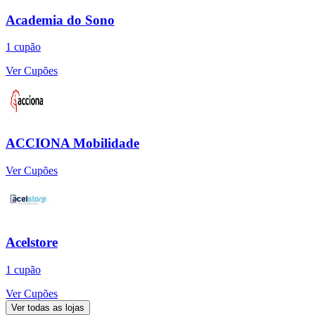
Academia do Sono
1
cupão
Ver Cupões
ACCIONA Mobilidade
Ver Cupões
Acelstore
1
cupão
Ver Cupões
Ver todas as lojas