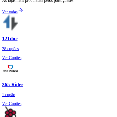
As lojas mais procuradas pelos portugueses
Ver todas
121doc
28
cupões
Ver Cupões
365 Rider
1
cupão
Ver Cupões