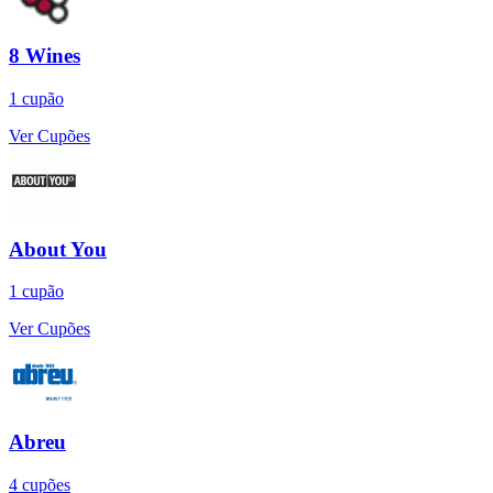
8 Wines
1
cupão
Ver Cupões
About You
1
cupão
Ver Cupões
Abreu
4
cupões