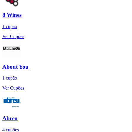
8 Wines
1
cupão
Ver Cupões
About You
1
cupão
Ver Cupões
Abreu
4
cupões