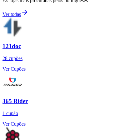
As lojas mais procuradas pelos portugueses
Ver todas
121doc
28
cupões
Ver Cupões
365 Rider
1
cupão
Ver Cupões