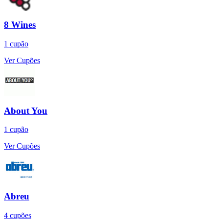
8 Wines
1
cupão
Ver Cupões
About You
1
cupão
Ver Cupões
Abreu
4
cupões