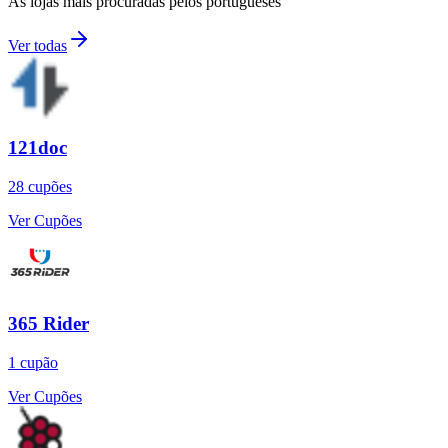
As lojas mais procuradas pelos portugueses
Ver todas
121doc
28
cupões
Ver Cupões
365 Rider
1
cupão
Ver Cupões